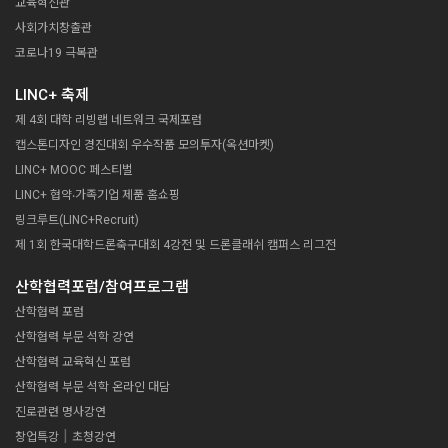
교육혁신관
사회가치창출관
코로나19 극복관
LINC+ 축제
제 4회 대학 리빙랩 네트워크 국제포럼
캡스톤디자인 경진대회 우수작품 모의투자(옥션마켓)
LINC+ MOOC 페스티벌
LINC+ 협약‧가족기업 제품 홈쇼핑
링크루트(LINC+Recruit)
제 1회 한국대학드론축구대회 4강전 및 드론클래쉬 캠퍼스 리그전
산학협력포럼/참여프로그램
산학협력 포럼
산학협력 부문 석학 강연
산학협력 교육혁신 포럼
산학협력 부문 석학 온라인 대담
진로관련 명사강연
|
창업특강
초청강연