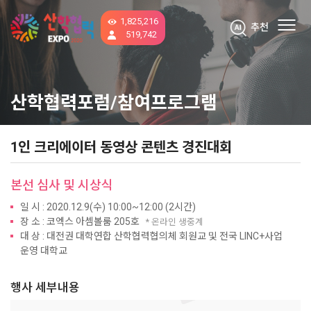
1,825,216
추천
519,742
산학협력포럼/참여프로그램
1인 크리에이터 동영상 콘텐츠 경진대회
본선 심사 및 시상식
일 시 : 2020.12.9(수) 10:00~12:00 (2시간)
장 소 : 코엑스 아셈볼룸 205호
* 온라인 생중계
대 상 : 대전권 대학연합 산학협력협의체 회원교 및 전국 LINC+사업
운영 대학교
행사 세부내용