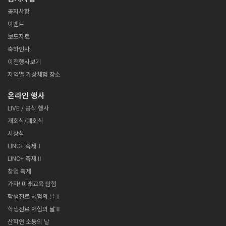
공지사항
이벤트
보도자료
축하인사
이전행사보기
지역별 가상체험 장소
온라인 행사
LIVE / 공식 행사
개회식/폐회식
시상식
LINC+ 축제Ⅰ
LINC+ 축제Ⅱ
창업 축제
가자! 미래교육 탐험
학생진로 체험의 날Ⅰ
학생진로 체험의 날Ⅱ
산학연 소통의 날