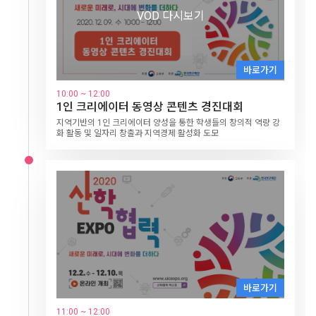
VOD 다시보기
VOD 다시보기
VOD 다시보기
VOD 다시보기
VOD 다시보기
VOD 다시보기
바로가기
바로가기
바로가기
바로가기
바로가기
1일차
바로가기
바로가기
12.2
LINC+ 축제(Ⅰ)
10:00 ~ 11:30
10:00 ~ 11:00
10:00 ~ 11:00
10:00 ~ 12:00
10:00 ~ 12:00
10:00 ~ 12:00
10:00 ~ 12:00
창업특강
메타버스에 올라타라!
인공지능의 시대의 의학
2020 SAH(4)차 미래 상상대회 성과공유회
석학강연
1인 크리에이터 동영상 콘텐츠 경진대회
산·학·관 소통포럼
10:00 ~ 11:00
10:00 ~ 12:00
10:00~ 12:30
개회식 및 시상식
LINC+ MOOC 페스티벌
구글 조용민 매니저가 알려주는 창업 특강
강원대 김상균 교수
서울대 최승홍 교수
호남·제주권LINC+ 10개 사업단이 인문·사회·예술 전공 학생들과
석학과 산학협력을 논의하는 온라인 대담 진행
지역기반의 1인 크리에이터 양성을 통한 학생들의 창의적 역량 강
산업분야의 인재상과 현장에서 요구하는 직무역량 관련하여 산업
개회식 및 기조강연
함께 추진한 4차 산업혁명 시대의 미래상을 제시하는 대회
화 활동 및 일자리 창출과 지역경제 활성화 도모
계와 대학 간의 인식과 입장에 대한 소통의 장
주제 : AI시대 인성과 교육의 방향
2020 산학협력 EXPO의 시작을 축하하는 자리로 주요인사들의 축
대학이 개발한 MOOC 교육 콘텐츠 성과 공유와 확산을 위한 콘텐
14:00~17:00
주제: 산업계 동향과 대학교육의 방향 및 제언
하메시지, 축하공연, 한해의 우수성과를 창출한 주인공들에 대한
츠 전시와 우수 개발 사례 공유 포럼 개최
제 4회 대학 리빙랩 네트워크 국제포럼
시상식이 진행됩니다.
2일차
12.3
LINC+ 축제(Ⅱ)
10:00~12:00
LINC+ MOOC 페스티벌
VOD 다시보기
14:00~15:30
VOD 다시보기
사회맞춤형 산학협력 선도대학(LINC+) 가족기업 제품 홈쇼핑
VOD 다시보기
14:00~17:00
VOD 다시보기
제 1회 한국대학드론축구대회 4강전 및 드론클래쉬 캠퍼스리그전
바로가기
15:30~18:00
바로가기
바로가기
꿈의 기업 입사 프로젝트 '링크루트(LINC+Recruit)’
바로가기
14:00 ~ 16:00
11:00 ~ 12:00
11:00 ~ 12:00
바로가기
바로가기
14:00 ~ 15:30
11:00 ~ 12:00
2020 학생 창업유망팀 300 창업도전형
인공지능이 감정을 읽는다?
뇌공학자, 인공지능으로 연구하기
바로가기
3일차
14:00 ~ 14:40