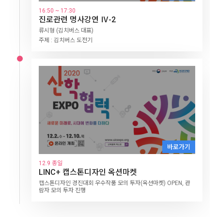
원격 수업 영상편집
14:00~15:30
한밭대 김정현 교수
바로가기
산학협력 교육혁신 포럼(대학의 교육혁신 사례 소개)
16:50 ~ 17:30
강윤진 선생님
진로관련 명사강연 Ⅳ-2
15:30~18:10
12.8 종일
산학협력 포럼
LINC+ 캡스톤디자인 옥션마켓
류시형 (김치버스 대표)
바로가기
주제 : 김치버스 도전기
캡스톤디자인 경진대회 우수작품 모의 투자(옥션마켓) OPEN, 관
7일차
12.8
람자 모의 투자 진행
학생진로 체험의 날 (Ⅰ)
12.3 종일
LINC+ 캡스톤디자인 옥션마켓
10:00~12:00
석학강연
캡스톤디자인 경진대회 우수작품 모의 투자(옥션마켓) OPEN, 관
AI시대 인성과 교육의 방향
람자 모의 투자 진행
14:00~14:40
진로관련 명사강연 Ⅰ-1
상상을 현실로 만드는 법 (데니스 홍 교수)
14:50~15:30
진로관련 명사강연 Ⅰ-2
16:00 ~ 17:00
유튜브 크리에이터 플레르
웹소설 작기 되기
16:00 ~ 17:00
16:00~17:30
원격 수업 상호작용
투유드림 신도형 이사
바로가기
진로관련 명사강연 Ⅱ
세계를 향한 무한도전 (서경덕 교수)
한수연 선생님
12.9 종일
LINC+ 캡스톤디자인 옥션마켓
8일차
12.9
학생진로 체험의 날 (Ⅱ)
캡스톤디자인 경진대회 우수작품 모의 투자(옥션마켓) OPEN, 관
람자 모의 투자 진행
10:00~12:00
1인 크리에이터 동영상 콘텐츠 경진대회
11:00~12:00