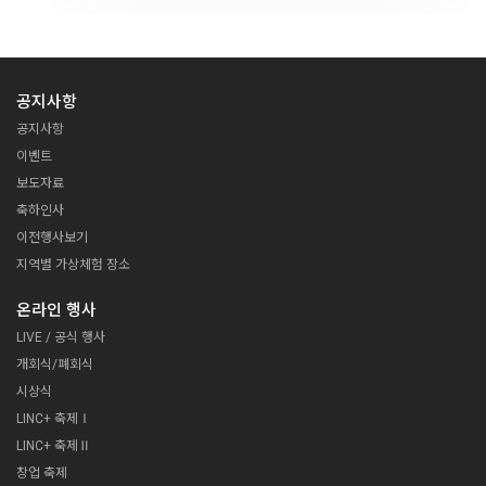
초청강연 (SBS 김준수 PD)
14:00~15:30
진로관련 명사강연 Ⅲ
뇌, 현실, 그리고 인공지능 (김대식 교수)
16:00~16:40
진로관련 명사강연 Ⅳ-1
공지사항
취업 준비 전략 (Jacob 유튜버)
17:00 ~ 18:00
공지사항
웹툰 작가 되기
17:00 ~ 17:30
16:50~17:30
이벤트
진로관련 명사강연 Ⅳ-2
구글 도구 활용하기
탐이부 작가
김치버스 도전기 (류시형 대표)
보도자료
전은경 선생님
9일차
축하인사
12.10
산학연 소통의 날
이전행사보기
10:00~12:00
지역별 가상체험 장소
산·학·관 소통포럼
산업계 동향과 대학교육의 방향 및 제언
(박경학 부사장, 최원 책임, 한지형 대표, 이현종 대표)
온라인 행사
14:00~15:30
LIVE / 공식 행사
산학협력 부문 석학 온라인 대담
(송길영 부사장, 최재붕 교수)
개회식/폐회식
15:30~16:30
시상식
바로가기
폐회식 및 시상식
LINC+ 축제Ⅰ
12.6 종일
LINC+ 축제Ⅱ
LINC+ 캡스톤디자인 옥션마켓
17:30 ~ 18:00
창업 축제
구글사이트 도구, 원격 수업 홈페이지 구축
캡스톤디자인 경진대회 우수작품 모의 투자(옥션마켓) OPEN, 관