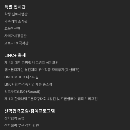
특별 전시관
학생 진로체험관
가족기업 소개관
교육혁신관
사회가치창출관
코로나19 극복관
LINC+ 축제
제 4회 대학 리빙랩 네트워크 국제포럼
캡스톤디자인 경진대회 우수작품 모의투자(옥션마켓)
LINC+ MOOC 페스티벌
LINC+ 협약‧가족기업 제품 홈쇼핑
링크루트(LINC+Recruit)
제 1회 한국대학드론축구대회 4강전 및 드론클래쉬 캠퍼스 리그전
산학협력포럼/참여프로그램
산학협력 포럼
산학협력 부문 석학 강연