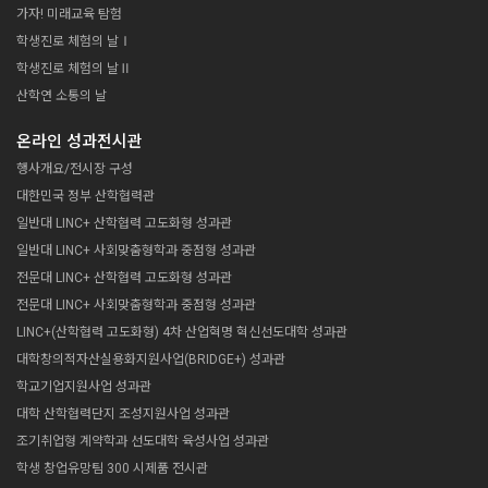
람자 모의 투자 진행
가자! 미래교육 탐험
박찬 선생님
학생진로 체험의 날Ⅰ
학생진로 체험의 날Ⅱ
산학연 소통의 날
온라인 성과전시관
행사개요/전시장 구성
대한민국 정부 산학협력관
일반대 LINC+ 산학협력 고도화형 성과관
일반대 LINC+ 사회맞춤형학과 중점형 성과관
바로가기
전문대 LINC+ 산학협력 고도화형 성과관
12.5 종일
전문대 LINC+ 사회맞춤형학과 중점형 성과관
LINC+ 캡스톤디자인 옥션마켓
LINC+(산학협력 고도화형) 4차 산업혁명 혁신선도대학 성과관
캡스톤디자인 경진대회 우수작품 모의 투자(옥션마켓) OPEN, 관
람자 모의 투자 진행
대학창의적자산실용화지원사업(BRIDGE+) 성과관
학교기업지원사업 성과관
대학 산학협력단지 조성지원사업 성과관
조기취업형 계약학과 선도대학 육성사업 성과관
학생 창업유망팀 300 시제품 전시관