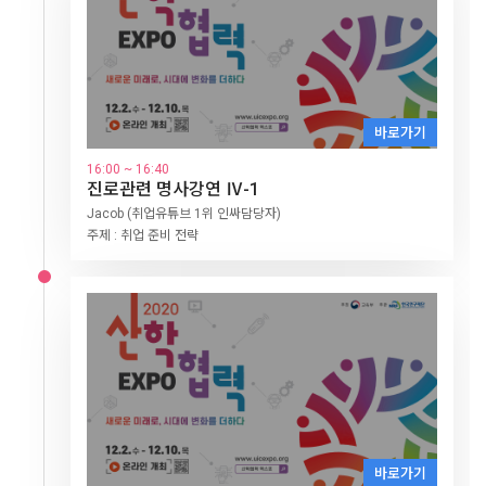
17:30~18:00
구글사이트 도구, 원격 수업 홈페이지 구축
5일차
12.6
새로운 미래로, 시대에 변화를 더하다(Ⅱ)
VOD 다시보기
10:00~11:00
인공지능의 시대의 의학
15:00 ~ 15:30
15:00 ~ 15:30
바로가기
원격 수업 연수1 종이 학습지 그대로 온라인에서
넷플릭스 추천시스템과 인공지능의 활용
11:00~12:00
바로가기
바로가기
바로가기
바로가기
16:00 ~ 16:40
뇌공학자, 인공지능으로 연구하기
사용하기
성균관대 김재광 교수
진로관련 명사강연 Ⅳ-1
바로가기
14:00~15:00
16:00 ~ 17:30
김병석 선생님
12.4 종일
12.10 종일
12.2 종일
바로가기
스토리텔링의 이해
진로관련 명사강연 Ⅱ
Jacob (취업유튜브 1위 인싸담당자)
LINC+ 캡스톤디자인 옥션마켓
BRIDG+ 수요기술상담회
LINC+ 캡스톤디자인 옥션마켓
15:30 ~ 18:00
15:00~15:30
주제 : 취업 준비 전략
서경덕 (성신여자대학교 교수)
12.7 종일
캡스톤디자인 경진대회 우수작품 모의 투자(옥션마켓) OPEN, 관
산학협력 성과 기반 기업 매칭 온라인 기술상담회
캡스톤디자인 경진대회 우수작품 모의 투자(옥션마켓) OPEN, 관
꿈의 기업 입사 프로젝트 '링크루트
넷플릭스 추천시스템과 인공지능의 활용
LINC+ 캡스톤디자인 옥션마켓
람자 모의 투자 진행
주제 : 세계를 향한 무한도전
람자 모의 투자 진행
(LINC+Recruit)’
15:30~16:00
캡스톤디자인 경진대회 우수작품 모의 투자(옥션마켓) OPEN, 관
4차 산업 혁명 시대 신소재 공학
LINC+ 사회맞춤형학과* 중점형 사업 참여학생의 조기취업 확정을
람자 모의 투자 진행
유도하여 청년 일자리를 창출하고, 사회맞춤형학과 중점형 LINC
16:00~17:00
+사업 성과확산 및 홍보
웹소설 작가 되기
17:00~18:00
웹툰 작가 되기
6일차
12.7
가자! 미래교육 탐험
15:30 ~ 16:00
10:00~12:00
2020 SAH(4)차 미래 상상대회 성과공유회
4차 산업 혁명 시대 신소재 공학
15:30 ~ 16:00
바로가기