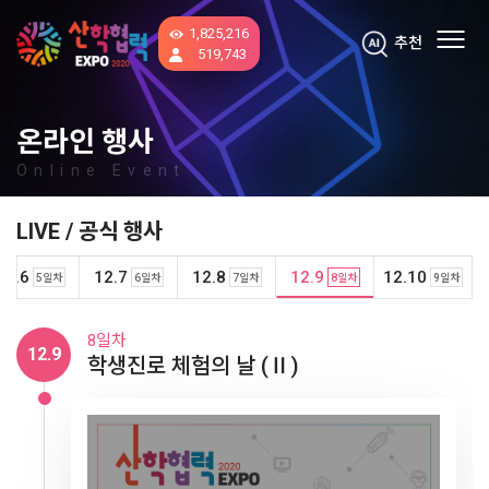
1,825,216
추천
519,743
온라인 행사
Online Event
LIVE / 공식 행사
12.6
12.7
12.8
12.9
12.10
5일차
6일차
7일차
8일차
9일차
1일차
2일차
3일차
4일차
5일차
6일차
7일차
8일차
9일차
12.10
12.4
12.5
12.6
12.7
12.8
12.9
사회맞춤형 산학협력 선도대학(LINC+)
사회맞춤형 산학협력 선도대학(LINC+)
창업 축제
새로운 미래로, 시대에 변화를 더하다(Ⅰ)
새로운 미래로, 시대에 변화를 더하다(Ⅱ)
가자! 미래교육 탐험
학생진로 체험의 날 (Ⅰ)
학생진로 체험의 날 (Ⅱ)
산학연 소통의 날
12.2
12.3
축제 I
축제 II