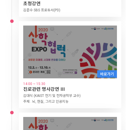
12.4
산학협력 교육혁신 포럼(대학의 교육혁신 사례
초청강연
창업 축제
14:00 ~ 15:30
14:00 ~ 15:30
기술창업트랙 데모데이
진로관련 명사강연 Ⅰ-1
인공지능 갈매기 박외진 대표
한양대 임창환 교수
11:00 ~ 12:30
소개)
산학협력 부문 석학 온라인 대담
사회맞춤형 산학협력 선도대학(LINC+)
김준수 SBS 프로듀서(PD)
10:00~11:30
경진대회를 통해 육성된 대학원생 기술창업팀의 우수성과 확산 기
데니스 홍 (UCLA, 로봇공학자)
기조강연
가족기업 제품 홈쇼핑
창업특강
회
대학 산학협력의 성과 및 발전방향에 관한 대국민 공감대 형성 및
‘새로운 미래로, 시대의 변화를 더하다’라는 주제로 한 ‘송길영 부사
주제 : 상상을 현실로 만드는 법
산학협력 문화 확산·고도화
장’과 ‘최재붕 교수’의 발제와 대담!
유명석학의 기조강연 진행
14:00~16:00
대학별 협약기업·가족기업의 우수 상품 및 성과물 홍보와 온라인
2020 학생 창업유망팀 300 창업도전형 기술창업트랙 데모데이
쇼핑 연계를 통한 산학연계를 활성화
16:00~18:00
2020 창업교육포럼
4일차
12.5
새로운 미래로, 시대에 변화를 더하다(Ⅰ)
VOD 다시보기
VOD 다시보기
10:00~11:00
VOD 다시보기
VOD 다시보기
VOD 다시보기
메타버스에 올라타라!
VOD 다시보기
11:00~12:00
바로가기
인공지능이 감정을 읽는다?
14:00 ~ 15:00
14:00 ~ 15:00
바로가기
14:00~15:00
바로가기
14:00 ~ 15:30
게임 기획자가 되기 : 리니지2
스토리탤링의 이해
바로가기
바로가기
바로가기
게임 기획자가 되기 : 리니지2
진로관련 명사강연 Ⅲ
16:00 ~ 18:00
바로가기
14:50 ~ 15:30
15:00~15:30
엔씨소프트 한재혁 PM
24블록 후크의 마술 김태원 대표
15:30 ~ 18:10
15:30 ~ 16:30
14:00 ~ 17:00
2020 창업교육포럼
원격 수업 연수1 종이 학습지 그대로 온라인에서 사용하기
진로관련 명사강연 Ⅰ-2
김대식 (KAIST 전기 및 전자공학부 교수)
산학협력 포럼
폐회식 및 시상식
제 4회 대학리빙랩네트워크 국제포럼
14:00 ~ 17:00
지역 창업 교육 생태계의 플랫폼으로서 권역 내 대학의 창업교육
주제 : 뇌, 현실, 그리고 인공지능
15:30~16:00
플레르 (유튜브 게임 크리에이터[YouTube Game Creator])
제 1회 한국대학드론축구대회 4강전 및
역량을 향상시키고 유관기관 간 협력체제를 구축하여 지역 창업 활
산학협력 전문가 정책포럼을 통한 산학협력 발전을 위한 대국민 공
2020 산학협력 EXPO의 마무리를 알리고 성과를 축하하는 시상식
지속가능발전을 위한 대학의 역할과 리빙랩'을 주제로 온라인 참관
원격 수업 영상편집
주제 : 유튜브 크리에이터 플레르
성화 도모
감대 형성
및 축하공연 진행
자료 다운로드
객들과 함께하는 양방향 소통 포럼 개최
드론클래쉬 캠퍼스리그전
16:00~17:00
※ 본 포럼자료의 발표 및 토론 내용은 전문가 개인의 견해로,
원격 수업 상호작용
LINC+참여 대학 간 드론 스포츠 교육 및 정보의 공유
교육부 및 한국연구재단의 공식적 견해와 다를 수 있습니다.
17:00~17:30
구글 도구 활용하기