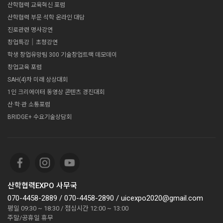
산학협력 교육혁신 포럼
산학협력 부문 석학 온라인 대담
진로관련 명사강연
|
창업특강
초청강연
학생 창업유망팀 300 기술창업트랙 데모데이
창업교육 포럼
SAH(4)차 미래 상상대회
1인 크리에이터 동영상 콘텐츠 경진대회
산·학·관 소통포럼
BRIDGE+ 수요기술상담회
산학협력EXPO 사무국
070-4458-2889 / 070-4458-2890 / uicexpo2020@gmail.com
평일 09:30 ~ 18:30 / 점심시간 12:00 ~ 13:00
주말/공휴일 휴무