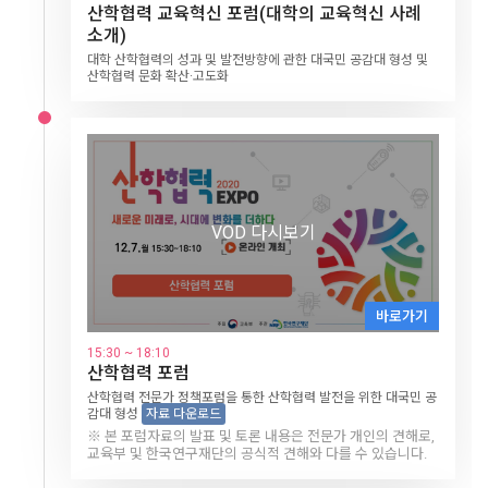
12.4
산학협력 교육혁신 포럼(대학의 교육혁신 사례
초청강연
창업 축제
14:00 ~ 15:30
14:00 ~ 15:30
기술창업트랙 데모데이
진로관련 명사강연 Ⅰ-1
인공지능 갈매기 박외진 대표
한양대 임창환 교수
11:00 ~ 12:30
소개)
산학협력 부문 석학 온라인 대담
사회맞춤형 산학협력 선도대학(LINC+)
김준수 SBS 프로듀서(PD)
10:00~11:30
경진대회를 통해 육성된 대학원생 기술창업팀의 우수성과 확산 기
데니스 홍 (UCLA, 로봇공학자)
기조강연
가족기업 제품 홈쇼핑
창업특강
회
대학 산학협력의 성과 및 발전방향에 관한 대국민 공감대 형성 및
‘새로운 미래로, 시대의 변화를 더하다’라는 주제로 한 ‘송길영 부사
주제 : 상상을 현실로 만드는 법
산학협력 문화 확산·고도화
장’과 ‘최재붕 교수’의 발제와 대담!
유명석학의 기조강연 진행
14:00~16:00
대학별 협약기업·가족기업의 우수 상품 및 성과물 홍보와 온라인
2020 학생 창업유망팀 300 창업도전형 기술창업트랙 데모데이
쇼핑 연계를 통한 산학연계를 활성화
16:00~18:00
2020 창업교육포럼
4일차
12.5
새로운 미래로, 시대에 변화를 더하다(Ⅰ)
VOD 다시보기
VOD 다시보기
10:00~11:00
VOD 다시보기
VOD 다시보기
VOD 다시보기
메타버스에 올라타라!
VOD 다시보기
11:00~12:00
바로가기
인공지능이 감정을 읽는다?
14:00 ~ 15:00
14:00 ~ 15:00
바로가기
14:00~15:00
바로가기
14:00 ~ 15:30
게임 기획자가 되기 : 리니지2
스토리탤링의 이해
바로가기
바로가기
바로가기
게임 기획자가 되기 : 리니지2
진로관련 명사강연 Ⅲ
16:00 ~ 18:00
바로가기
14:50 ~ 15:30
15:00~15:30
엔씨소프트 한재혁 PM
24블록 후크의 마술 김태원 대표
15:30 ~ 18:10
15:30 ~ 16:30
14:00 ~ 17:00
2020 창업교육포럼
원격 수업 연수1 종이 학습지 그대로 온라인에서 사용하기
진로관련 명사강연 Ⅰ-2
김대식 (KAIST 전기 및 전자공학부 교수)
산학협력 포럼
폐회식 및 시상식
제 4회 대학리빙랩네트워크 국제포럼
14:00 ~ 17:00
지역 창업 교육 생태계의 플랫폼으로서 권역 내 대학의 창업교육
주제 : 뇌, 현실, 그리고 인공지능
15:30~16:00
플레르 (유튜브 게임 크리에이터[YouTube Game Creator])
제 1회 한국대학드론축구대회 4강전 및
역량을 향상시키고 유관기관 간 협력체제를 구축하여 지역 창업 활
산학협력 전문가 정책포럼을 통한 산학협력 발전을 위한 대국민 공
2020 산학협력 EXPO의 마무리를 알리고 성과를 축하하는 시상식
지속가능발전을 위한 대학의 역할과 리빙랩'을 주제로 온라인 참관
원격 수업 영상편집
주제 : 유튜브 크리에이터 플레르
성화 도모
감대 형성
및 축하공연 진행
자료 다운로드
객들과 함께하는 양방향 소통 포럼 개최
드론클래쉬 캠퍼스리그전
16:00~17:00
※ 본 포럼자료의 발표 및 토론 내용은 전문가 개인의 견해로,
원격 수업 상호작용
LINC+참여 대학 간 드론 스포츠 교육 및 정보의 공유
교육부 및 한국연구재단의 공식적 견해와 다를 수 있습니다.
17:00~17:30
구글 도구 활용하기