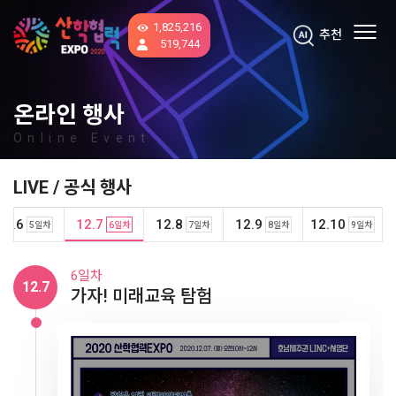
1,825,216
추천
519,744
온라인 행사
Online Event
LIVE / 공식 행사
12.6
12.7
12.8
12.9
12.10
5일차
6일차
7일차
8일차
9일차
1일차
2일차
3일차
4일차
5일차
6일차
7일차
8일차
9일차
12.10
12.4
12.5
12.6
12.7
12.8
12.9
사회맞춤형 산학협력 선도대학(LINC+)
사회맞춤형 산학협력 선도대학(LINC+)
창업 축제
새로운 미래로, 시대에 변화를 더하다(Ⅰ)
새로운 미래로, 시대에 변화를 더하다(Ⅱ)
가자! 미래교육 탐험
학생진로 체험의 날 (Ⅰ)
학생진로 체험의 날 (Ⅱ)
산학연 소통의 날
12.2
12.3
축제 I
축제 II