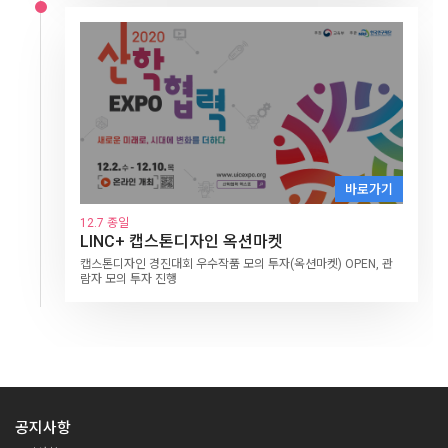
17:30~18:00
구글사이트 도구, 원격 수업 홈페이지 구축
5일차
12.6
새로운 미래로, 시대에 변화를 더하다(Ⅱ)
VOD 다시보기
10:00~11:00
인공지능의 시대의 의학
15:00 ~ 15:30
15:00 ~ 15:30
바로가기
원격 수업 연수1 종이 학습지 그대로 온라인에서
넷플릭스 추천시스템과 인공지능의 활용
11:00~12:00
바로가기
바로가기
바로가기
바로가기
16:00 ~ 16:40
뇌공학자, 인공지능으로 연구하기
사용하기
성균관대 김재광 교수
진로관련 명사강연 Ⅳ-1
바로가기
14:00~15:00
16:00 ~ 17:30
김병석 선생님
12.4 종일
12.10 종일
12.2 종일
바로가기
스토리텔링의 이해
진로관련 명사강연 Ⅱ
Jacob (취업유튜브 1위 인싸담당자)
LINC+ 캡스톤디자인 옥션마켓
BRIDG+ 수요기술상담회
LINC+ 캡스톤디자인 옥션마켓
15:30 ~ 18:00
15:00~15:30
주제 : 취업 준비 전략
서경덕 (성신여자대학교 교수)
12.7 종일
캡스톤디자인 경진대회 우수작품 모의 투자(옥션마켓) OPEN, 관
산학협력 성과 기반 기업 매칭 온라인 기술상담회
캡스톤디자인 경진대회 우수작품 모의 투자(옥션마켓) OPEN, 관
꿈의 기업 입사 프로젝트 '링크루트
넷플릭스 추천시스템과 인공지능의 활용
LINC+ 캡스톤디자인 옥션마켓
람자 모의 투자 진행
주제 : 세계를 향한 무한도전
람자 모의 투자 진행
(LINC+Recruit)’
15:30~16:00
캡스톤디자인 경진대회 우수작품 모의 투자(옥션마켓) OPEN, 관
4차 산업 혁명 시대 신소재 공학
LINC+ 사회맞춤형학과* 중점형 사업 참여학생의 조기취업 확정을
람자 모의 투자 진행
유도하여 청년 일자리를 창출하고, 사회맞춤형학과 중점형 LINC
16:00~17:00
+사업 성과확산 및 홍보
웹소설 작가 되기
17:00~18:00
웹툰 작가 되기
6일차
12.7
가자! 미래교육 탐험
15:30 ~ 16:00
10:00~12:00
공지사항
2020 SAH(4)차 미래 상상대회 성과공유회
4차 산업 혁명 시대 신소재 공학
15:30 ~ 16:00
바로가기