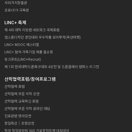
사회가치창출관
람자 모의 투자 진행
박찬 선생님
코로나19 극복관
LINC+ 축제
제 4회 대학 리빙랩 네트워크 국제포럼
캡스톤디자인 경진대회 우수작품 모의투자(옥션마켓)
LINC+ MOOC 페스티벌
LINC+ 협약‧가족기업 제품 홈쇼핑
링크루트(LINC+Recruit)
제 1회 한국대학드론축구대회 4강전 및 드론클래쉬 캠퍼스 리그전
바로가기
산학협력포럼/참여프로그램
12.5 종일
LINC+ 캡스톤디자인 옥션마켓
산학협력 포럼
캡스톤디자인 경진대회 우수작품 모의 투자(옥션마켓) OPEN, 관
산학협력 부문 석학 강연
람자 모의 투자 진행
산학협력 교육혁신 포럼
산학협력 부문 석학 온라인 대담
진로관련 명사강연
|
창업특강
초청강연
학생 창업유망팀 300 기술창업트랙 데모데이