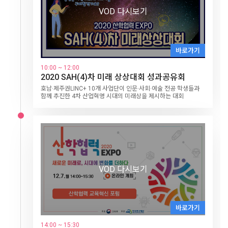
VOD 다시보기
VOD 다시보기
VOD 다시보기
VOD 다시보기
VOD 다시보기
VOD 다시보기
바로가기
바로가기
바로가기
바로가기
바로가기
1일차
바로가기
바로가기
12.2
LINC+ 축제(Ⅰ)
10:00 ~ 11:30
10:00 ~ 11:00
10:00 ~ 11:00
10:00 ~ 12:00
10:00 ~ 12:00
10:00 ~ 12:00
10:00 ~ 12:00
창업특강
메타버스에 올라타라!
인공지능의 시대의 의학
2020 SAH(4)차 미래 상상대회 성과공유회
석학강연
1인 크리에이터 동영상 콘텐츠 경진대회
산·학·관 소통포럼
10:00 ~ 11:00
10:00 ~ 12:00
10:00~ 12:30
개회식 및 시상식
LINC+ MOOC 페스티벌
구글 조용민 매니저가 알려주는 창업 특강
강원대 김상균 교수
서울대 최승홍 교수
호남·제주권LINC+ 10개 사업단이 인문·사회·예술 전공 학생들과
석학과 산학협력을 논의하는 온라인 대담 진행
지역기반의 1인 크리에이터 양성을 통한 학생들의 창의적 역량 강
산업분야의 인재상과 현장에서 요구하는 직무역량 관련하여 산업
개회식 및 기조강연
함께 추진한 4차 산업혁명 시대의 미래상을 제시하는 대회
화 활동 및 일자리 창출과 지역경제 활성화 도모
계와 대학 간의 인식과 입장에 대한 소통의 장
주제 : AI시대 인성과 교육의 방향
2020 산학협력 EXPO의 시작을 축하하는 자리로 주요인사들의 축
대학이 개발한 MOOC 교육 콘텐츠 성과 공유와 확산을 위한 콘텐
14:00~17:00
주제: 산업계 동향과 대학교육의 방향 및 제언
하메시지, 축하공연, 한해의 우수성과를 창출한 주인공들에 대한
츠 전시와 우수 개발 사례 공유 포럼 개최
제 4회 대학 리빙랩 네트워크 국제포럼
시상식이 진행됩니다.
2일차
12.3
LINC+ 축제(Ⅱ)
10:00~12:00
LINC+ MOOC 페스티벌
VOD 다시보기
14:00~15:30
VOD 다시보기
사회맞춤형 산학협력 선도대학(LINC+) 가족기업 제품 홈쇼핑
VOD 다시보기
14:00~17:00
VOD 다시보기
제 1회 한국대학드론축구대회 4강전 및 드론클래쉬 캠퍼스리그전
바로가기
15:30~18:00
바로가기
바로가기
꿈의 기업 입사 프로젝트 '링크루트(LINC+Recruit)’
바로가기
14:00 ~ 16:00
11:00 ~ 12:00
11:00 ~ 12:00
바로가기
바로가기
14:00 ~ 15:30
11:00 ~ 12:00
2020 학생 창업유망팀 300 창업도전형
인공지능이 감정을 읽는다?
뇌공학자, 인공지능으로 연구하기
바로가기
3일차
14:00 ~ 14:40