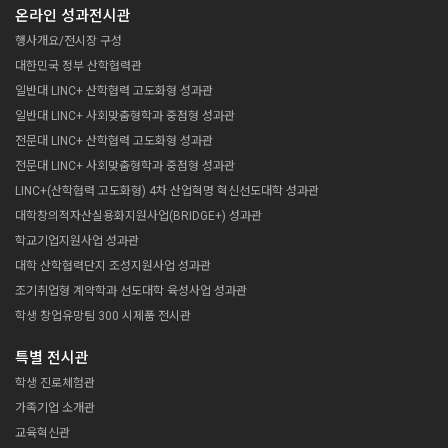
초청강연 (SBS 김준수 PD)
온라인 성과전시관
14:00~15:30
진로관련 명사강연 Ⅲ
행사개요/전시장 구성
뇌, 현실, 그리고 인공지능 (김대식 교수)
대한민국 정부 산학협력관
16:00~16:40
일반대 LINC+ 산학협력 고도화형 성과관
진로관련 명사강연 Ⅳ-1
취업 준비 전략 (Jacob 유튜버)
17:00 ~ 18:00
일반대 LINC+ 사회맞춤형학과 중점형 성과관
웹툰 작가 되기
17:00 ~ 17:30
16:50~17:30
전문대 LINC+ 산학협력 고도화형 성과관
진로관련 명사강연 Ⅳ-2
구글 도구 활용하기
탐이부 작가
김치버스 도전기 (류시형 대표)
전문대 LINC+ 사회맞춤형학과 중점형 성과관
전은경 선생님
LINC+(산학협력 고도화형) 4차 산업혁명 혁신선도대학 성과관
9일차
12.10
산학연 소통의 날
대학창의적자산실용화지원사업(BRIDGE+) 성과관
10:00~12:00
학교기업지원사업 성과관
산·학·관 소통포럼
대학 산학협력단지 조성지원사업 성과관
산업계 동향과 대학교육의 방향 및 제언
(박경학 부사장, 최원 책임, 한지형 대표, 이현종 대표)
조기취업형 계약학과 선도대학 육성사업 성과관
14:00~15:30
학생 창업유망팀 300 시제품 전시관
산학협력 부문 석학 온라인 대담
(송길영 부사장, 최재붕 교수)
특별 전시관
15:30~16:30
바로가기
폐회식 및 시상식
학생 진로체험관
12.6 종일
가족기업 소개관
LINC+ 캡스톤디자인 옥션마켓
17:30 ~ 18:00
교육혁신관
구글사이트 도구, 원격 수업 홈페이지 구축
캡스톤디자인 경진대회 우수작품 모의 투자(옥션마켓) OPEN, 관